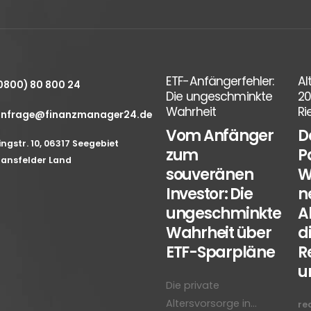
Erstes Depot fürs
ETF-Anfängerfehler:
Al
0800) 80 800 24
Kind: ETF-Strategien
Die ungeschminkte
20
für den perfekten
Wahrheit
Ri
nfrage@finanzmanager24.de
ur
Start ins
Vom Anfänger
D
Anlegerleben
ingstr. 10, 06317 Seegebiet
nge
zum
P
ansfelder Land
Die Einschulung ist ein
s)
souveränen
W
Meilenstein – nicht
s
Investor: Die
n
nur für das Kind,
ungeschminkte
A
sondern auch für die
Wahrheit über
d
Eltern. Während
ETF-Sparpläne
R
Ranzen und
un
Schultüte...
Die private
read more
Altersvorsorge in...
re