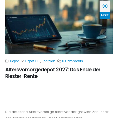
30
März
Depot
Depot
,
ETF
,
Sparplan
0 Comments
Altersvorsorgedepot 2027: Das Ende der
Riester-Rente
Der große Paradigmenwechsel: Warum das neue
Altersvorsorgedepot die Riester-Rente ablöst und
wie Sie ab 2027 profitieren
Die deutsche Altersvorsorge steht vor der größten Zäsur seit