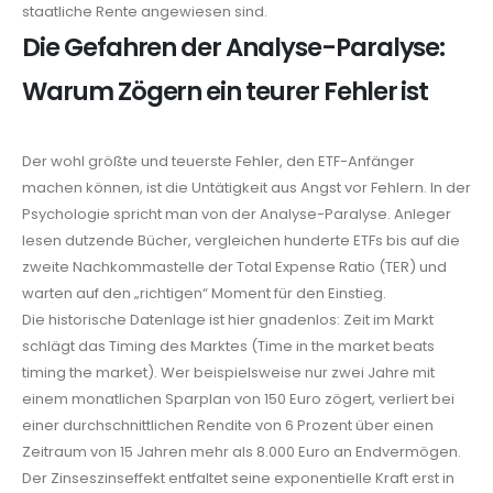
staatliche Rente angewiesen sind.
Die Gefahren der Analyse-Paralyse:
Warum Zögern ein teurer Fehler ist
Der wohl größte und teuerste Fehler, den ETF-Anfänger
machen können, ist die Untätigkeit aus Angst vor Fehlern. In der
Psychologie spricht man von der Analyse-Paralyse. Anleger
lesen dutzende Bücher, vergleichen hunderte ETFs bis auf die
zweite Nachkommastelle der Total Expense Ratio (TER) und
warten auf den „richtigen“ Moment für den Einstieg.
Die historische Datenlage ist hier gnadenlos: Zeit im Markt
schlägt das Timing des Marktes (Time in the market beats
timing the market). Wer beispielsweise nur zwei Jahre mit
einem monatlichen Sparplan von 150 Euro zögert, verliert bei
einer durchschnittlichen Rendite von 6 Prozent über einen
Zeitraum von 15 Jahren mehr als 8.000 Euro an Endvermögen.
Der Zinseszinseffekt entfaltet seine exponentielle Kraft erst in