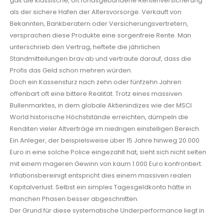
galt die klassische, oft fondsgebundene Rentenversicherung
als der sichere Hafen der Altersvorsorge. Verkauft von
Bekannten, Bankberatern oder Versicherungsvertretern,
versprachen diese Produkte eine sorgenfreie Rente. Man
unterschrieb den Vertrag, heftete die jährlichen
Standmitteilungen brav ab und vertraute darauf, dass die
Profis das Geld schon mehren würden.
Doch ein Kassensturz nach zehn oder fünfzehn Jahren
offenbart oft eine bittere Realität. Trotz eines massiven
Bullenmarktes, in dem globale Aktienindizes wie der MSCI
World historische Höchststände erreichten, dümpeln die
Renditen vieler Altverträge im niedrigen einstelligen Bereich.
Ein Anleger, der beispielsweise über 15 Jahre hinweg 20.000
Euro in eine solche Police eingezahlt hat, sieht sich nicht selten
mit einem mageren Gewinn von kaum 1.000 Euro konfrontiert.
Inflationsbereinigt entspricht dies einem massiven realen
Kapitalverlust. Selbst ein simples Tagesgeldkonto hätte in
manchen Phasen besser abgeschnitten.
Der Grund für diese systematische Underperformance liegt in