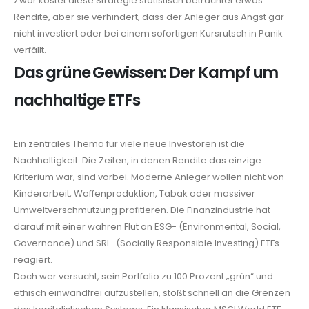
Zwar kostet diese Strategie statistisch betrachtet etwas
Rendite, aber sie verhindert, dass der Anleger aus Angst gar
nicht investiert oder bei einem sofortigen Kursrutsch in Panik
verfällt.
Das grüne Gewissen: Der Kampf um
nachhaltige ETFs
Ein zentrales Thema für viele neue Investoren ist die
Nachhaltigkeit. Die Zeiten, in denen Rendite das einzige
Kriterium war, sind vorbei. Moderne Anleger wollen nicht von
Kinderarbeit, Waffenproduktion, Tabak oder massiver
Umweltverschmutzung profitieren. Die Finanzindustrie hat
darauf mit einer wahren Flut an ESG- (Environmental, Social,
Governance) und SRI- (Socially Responsible Investing) ETFs
reagiert.
Doch wer versucht, sein Portfolio zu 100 Prozent „grün“ und
ethisch einwandfrei aufzustellen, stößt schnell an die Grenzen