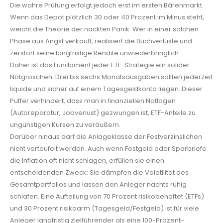
Die wahre Prüfung erfolgt jedoch erst im ersten Bärenmarkt.
Wenn das Depot plötzlich 30 oder 40 Prozent im Minus steht,
weicht die Theorie der nackten Panik. Wer in einer solchen
Phase aus Angst verkauft, realisiert die Buchverluste und
zerstört seine langfristige Rendite unwiederbringlich.
Daher ist das Fundament jeder ETF-Strategie ein solider
Notgroschen. Drei bis sechs Monatsausgaben sollten jederzeit
liquide und sicher auf einem Tagesgeldkonto liegen. Dieser
Puffer verhindert, dass man in finanziellen Notlagen
(Autoreparatur, Jobverlust) gezwungen ist, ETF-Anteile zu
ungünstigen Kursen zu veräußern.
Darüber hinaus darf die Anlageklasse der Festverzinslichen
nicht verteufelt werden. Auch wenn Festgeld oder Sparbriefe
die Inflation oft nicht schlagen, erfüllen sie einen
entscheidenden Zweck: Sie dämpfen die Volatilität des
Gesamtportfolios und lassen den Anleger nachts ruhig
schlafen. Eine Aufteilung von 70 Prozent risikobehaftet (ETFs)
und 30 Prozent risikoarm (Tagesgeld/Festgeld) ist für viele
Anleger langfristig zielführender als eine 100-Prozent-