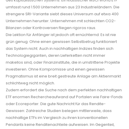
des kapitalistischen Systems. Ein klassischer MSCI World ETF
umfasst rund 1.500 Unternehmen aus 23 Industrieländern. Die
strengere SRI-Variante siebt dieses Universum auf etwa 400
Unternehmen herunter. Unternehmen mit schlechten CO2-
Bilanzen oder Kontroversen fliegen rigoros raus.
Die Lektion für Anfänger ist jedoch oft ernüchternd: Es ist nie
grün genug. Ohne einen gewissen Selbstbetrug funktioniert
das System nicht. Auch in nachhaltigen Indizes finden sich
Technologiegiganten, deren Lieferketten nicht immer
makellos sind, oder Finanzinstitute, die in umstrittene Projekte
investieren. Ohne Kompromisse und einen gewissen
Pragmatismus ist eine breit gestreute Anlage am Aktienmarkt
schlichtweg nicht möglich.
Zudem erfordert die Suche nach dem perfekten nachhaltigen
ETF enormen Rechercheaufwand auf Portalen wie Faire-Fonds
oder Ecoreporter. Die gute Nachricht für das Rendite-
Gewissen: Zahlreiche Studien belegen mittlerweile, dass
nachhaltige ETFs im Vergleich zu ihren konventionellen
Pendants keine Renditenachteile aufweisen. Im Gegenteil,