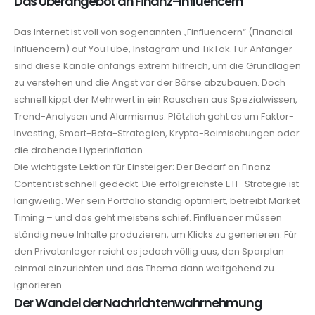
Das Überangebot an Finanz-Influencern
Das Internet ist voll von sogenannten „Finfluencern“ (Financial
Influencern) auf YouTube, Instagram und TikTok. Für Anfänger
sind diese Kanäle anfangs extrem hilfreich, um die Grundlagen
zu verstehen und die Angst vor der Börse abzubauen. Doch
schnell kippt der Mehrwert in ein Rauschen aus Spezialwissen,
Trend-Analysen und Alarmismus. Plötzlich geht es um Faktor-
Investing, Smart-Beta-Strategien, Krypto-Beimischungen oder
die drohende Hyperinflation.
Die wichtigste Lektion für Einsteiger: Der Bedarf an Finanz-
Content ist schnell gedeckt. Die erfolgreichste ETF-Strategie ist
langweilig. Wer sein Portfolio ständig optimiert, betreibt Market
Timing – und das geht meistens schief. Finfluencer müssen
ständig neue Inhalte produzieren, um Klicks zu generieren. Für
den Privatanleger reicht es jedoch völlig aus, den Sparplan
einmal einzurichten und das Thema dann weitgehend zu
ignorieren.
Der Wandel der Nachrichtenwahrnehmung