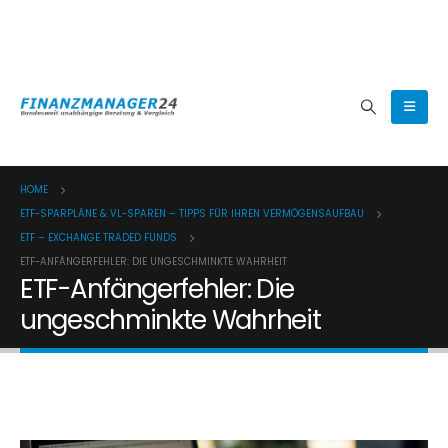
(0800) 8080024
HOME
ETF-SPARPLÄNE & VL-SPAREN – TIPPS FÜR IHREN VERMÖGENSAUFBAU
ETF – EXCHANGE TRADED FUNDS
ETF-ANFÄNGERFEHLER: DIE UNGESCHMINKTE WAHRHEIT
ETF-Anfängerfehler: Die
ungeschminkte Wahrheit