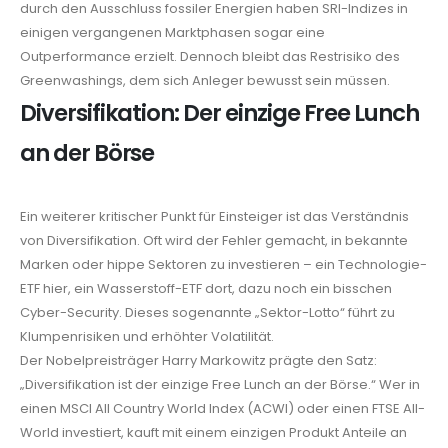
durch den Ausschluss fossiler Energien haben SRI-Indizes in
einigen vergangenen Marktphasen sogar eine
Outperformance erzielt. Dennoch bleibt das Restrisiko des
Greenwashings, dem sich Anleger bewusst sein müssen.
Diversifikation: Der einzige Free Lunch
an der Börse
Ein weiterer kritischer Punkt für Einsteiger ist das Verständnis
von Diversifikation. Oft wird der Fehler gemacht, in bekannte
Marken oder hippe Sektoren zu investieren – ein Technologie-
ETF hier, ein Wasserstoff-ETF dort, dazu noch ein bisschen
Cyber-Security. Dieses sogenannte „Sektor-Lotto“ führt zu
Klumpenrisiken und erhöhter Volatilität.
Der Nobelpreisträger Harry Markowitz prägte den Satz:
„Diversifikation ist der einzige Free Lunch an der Börse.“ Wer in
einen MSCI All Country World Index (ACWI) oder einen FTSE All-
World investiert, kauft mit einem einzigen Produkt Anteile an