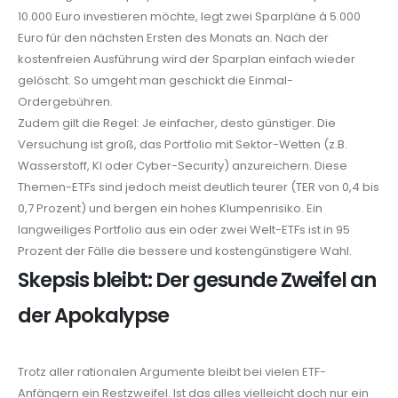
10.000 Euro investieren möchte, legt zwei Sparpläne à 5.000
Euro für den nächsten Ersten des Monats an. Nach der
kostenfreien Ausführung wird der Sparplan einfach wieder
gelöscht. So umgeht man geschickt die Einmal-
Ordergebühren.
Zudem gilt die Regel: Je einfacher, desto günstiger. Die
Versuchung ist groß, das Portfolio mit Sektor-Wetten (z.B.
Wasserstoff, KI oder Cyber-Security) anzureichern. Diese
Themen-ETFs sind jedoch meist deutlich teurer (TER von 0,4 bis
0,7 Prozent) und bergen ein hohes Klumpenrisiko. Ein
langweiliges Portfolio aus ein oder zwei Welt-ETFs ist in 95
Prozent der Fälle die bessere und kostengünstigere Wahl.
Skepsis bleibt: Der gesunde Zweifel an
der Apokalypse
Trotz aller rationalen Argumente bleibt bei vielen ETF-
Anfängern ein Restzweifel. Ist das alles vielleicht doch nur ein