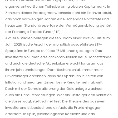
kostenintensiven Versicherungspolicen, hin zur
eigenverantwortlichen Teilhabe am globalen Kapitalmarkt. Im
Zentrum dieses Paradigmenwechsels steht ein Finanzprodukt,
das noch vor wenigen Jahren ein Nischendasein fristete und
heute zum Standardrepertoire der Vermögensbildung gehört:
der Exchange Traded Fund (ETF).
Aktuelle Studien belegen diesen Boom eindrucksvoll. Bis zum
Jahr 2025 ist die Anzahl der monatlich ausgeführten ETF-
Sparpläne in Europa auf über 15 Millionen gestiegen. Das
investierte Volumen erreicht kontinuierlich neue Höchststände,
und auch die deutsche Aktienkultur erwacht langsam aus
ihrem jahrzehntelangen Dornröschenschlaf. Immer mehr
Privatanleger erkennen, dass das Sparbuch in Zeiten von
Inflation und niedrigen Zinsen keine Rendite mehr abwirft.
Doch mit der Demokratisierung der Geldanlage wachsen
auch die Herausforderungen. Wer als Einsteiger den Schritt an
die Börse wagt, stellt schnell fest: Die Theorie des passiven
Investierens ist bestechend einfach, die Praxis hingegen
erfordert Disziplin, psychologische Resilienz und das