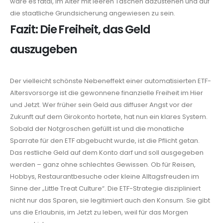
wäre es fatal, im Alter mit leeren Taschen dazustehen und auf
die staatliche Grundsicherung angewiesen zu sein.
Fazit: Die Freiheit, das Geld
auszugeben
Der vielleicht schönste Nebeneffekt einer automatisierten ETF-
Altersvorsorge ist die gewonnene finanzielle Freiheit im Hier
und Jetzt. Wer früher sein Geld aus diffuser Angst vor der
Zukunft auf dem Girokonto hortete, hat nun ein klares System.
Sobald der Notgroschen gefüllt ist und die monatliche
Sparrate für den ETF abgebucht wurde, ist die Pflicht getan.
Das restliche Geld auf dem Konto darf und soll ausgegeben
werden – ganz ohne schlechtes Gewissen. Ob für Reisen,
Hobbys, Restaurantbesuche oder kleine Alltagsfreuden im
Sinne der „Little Treat Culture“. Die ETF-Strategie diszipliniert
nicht nur das Sparen, sie legitimiert auch den Konsum. Sie gibt
uns die Erlaubnis, im Jetzt zu leben, weil für das Morgen