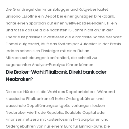
Die Grundregel der Finanzblogger und Ratgeber lautet
unisono: „Eröffne ein Depot bei einer günstigen Direktbank,
richte einen Sparplan auf einen weltweit streuenden ETF ein
und fasse das Geld die nächsten 15 Jahre nicht an.“ In der
Theorie ist passives Investieren die einfachste Sache der Welt.
Einmal aufgesetzt, läuft das System per Autopilot. In der Praxis
jedoch sehen sich Einsteiger mit einer Flut an
Mikroentscheidungen konfrontiert, die schnell zur
sogenannten Analyse-Paralyse führen können.
Die Broker-Wahl: Filialbank, Direktbank oder
Neobroker?
Die erste Hürde ist die Wahl des Depotanbieters. Während
klassische Filialbanken oft hohe Ordergebühren und
pauschale Depotführungsentgelte verlangen, locken
Neobroker wie Trade Republic, Scalable Capital oder
Finanzen.net Zero mit kostenlosen ETF-Sparplänen und
Ordergebühren von nur einem Euro für Einmalkäufe. Die