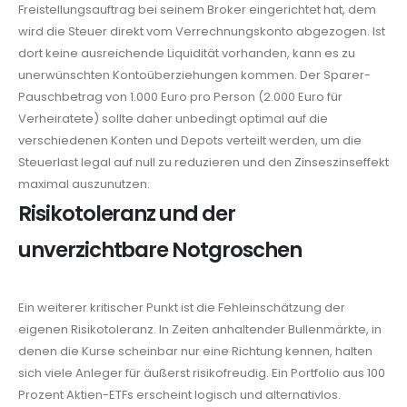
Freistellungsauftrag bei seinem Broker eingerichtet hat, dem
wird die Steuer direkt vom Verrechnungskonto abgezogen. Ist
dort keine ausreichende Liquidität vorhanden, kann es zu
unerwünschten Kontoüberziehungen kommen. Der Sparer-
Pauschbetrag von 1.000 Euro pro Person (2.000 Euro für
Verheiratete) sollte daher unbedingt optimal auf die
verschiedenen Konten und Depots verteilt werden, um die
Steuerlast legal auf null zu reduzieren und den Zinseszinseffekt
maximal auszunutzen.
Risikotoleranz und der
unverzichtbare Notgroschen
Ein weiterer kritischer Punkt ist die Fehleinschätzung der
eigenen Risikotoleranz. In Zeiten anhaltender Bullenmärkte, in
denen die Kurse scheinbar nur eine Richtung kennen, halten
sich viele Anleger für äußerst risikofreudig. Ein Portfolio aus 100
Prozent Aktien-ETFs erscheint logisch und alternativlos.