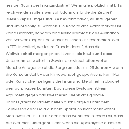
riesiger Scam der Finanzindustrie? Wenn alle plötzlich mit ETFs
reich werden sollen, wer zahlt dann am Ende die Zeche?
Diese Skepsis ist gesund. Sie bewahrt davor, All-In zu gehen
und unvorsichtig zu werden. Die Rendite des Aktienmarktes ist
keine Garantie, sondern eine Risikoprämie für das Aushalten
von Schwankungen und wirtschaftlichen Unsicherheiten. Wer
in ETFs investiert, wettet im Grunde darauf, dass die
Weltwirtschaft morgen produktiver ist als heute und dass
Unternehmen weiterhin Gewinne erwirtschaften wollen.
Manche Anleger treibt die Sorge um, dass in 25 Jahren – wenn
die Rente ansteht – der Klimawandel, geopolitische Konflikte
oder Künstliche Intelligenz die Finanzmärkte ohnehin obsolet
gemacht haben könnten. Doch diese Dystopie ist kein
Argument gegen das Investieren. Wenn das globale
Finanzsystem kollabiert, helfen auch Bargeld unter dem
Kopfkissen oder Gold auf dem Sparbuch nicht mehr weiter.
Man investiert in ETFs für den höchstwahrscheinlichen Fall, dass
die Welt nicht untergeht. Denn wenn die Apokalypse ausbleibt,