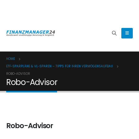
(0800) 8080024
HOME
ETF-SPARPLÄNE & VL-SPAREN – TIPPS FÜR IHREN VERMÖGENSAUFBAU
ROBO-ADVISOR
Robo-Advisor
Robo-Advisor