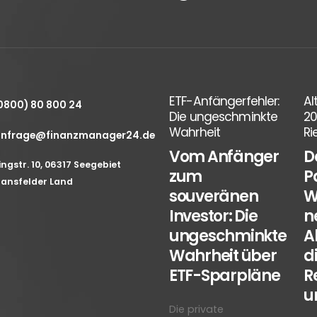
Erstes Depot fürs
ETF-Anfängerfehler:
Al
0800) 80 800 24
Kind: ETF-Strategien
Die ungeschminkte
20
für den perfekten
Wahrheit
Ri
nfrage@finanzmanager24.de
ur
Start ins
Vom Anfänger
D
Anlegerleben
ingstr. 10, 06317 Seegebiet
nge
zum
P
ansfelder Land
Die Einschulung ist ein
s)
souveränen
W
Meilenstein – nicht
s
Investor: Die
n
nur für das Kind,
ungeschminkte
A
sondern auch für die
Wahrheit über
d
Eltern. Während
ETF-Sparpläne
R
Ranzen und
un
Schultüte...
Die private
read more