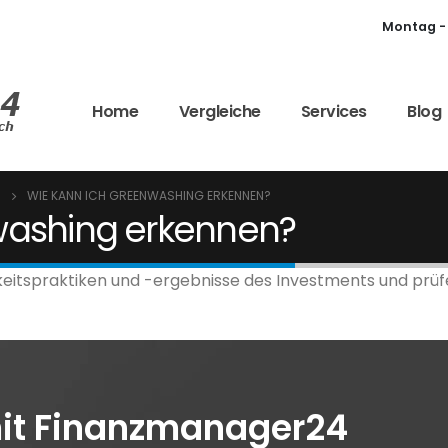
nager24.de
Montag - 
Home
Vergleiche
Services
Blog
WIE KANN ICH GREENWASHING ERKENNEN?
washing erkennen?
gkeitspraktiken und -ergebnisse des Investments und prüf
it Finanzmanager24