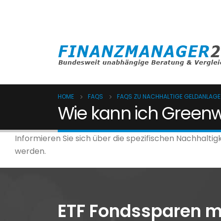
(0800) 8080024
anfrage@finanzma
HOME
FAQS
FAQS ZU NACHHALTIGE GELDANLAGE
Wie kann ich Green
Informieren Sie sich über die spezifischen Nachhalti
werden.
ETF Fondssparen m