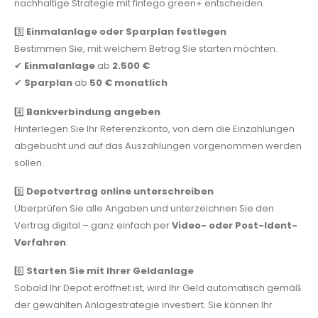
nachhaltige Strategie mit fintego green+ entscheiden.
3️⃣
Einmalanlage oder Sparplan festlegen
Bestimmen Sie, mit welchem Betrag Sie starten möchten.
✔
Einmalanlage
ab
2.500 €
✔
Sparplan
ab
50 € monatlich
4️⃣
Bankverbindung angeben
Hinterlegen Sie Ihr Referenzkonto, von dem die Einzahlungen
abgebucht und auf das Auszahlungen vorgenommen werden
sollen.
5️⃣
Depotvertrag online unterschreiben
Überprüfen Sie alle Angaben und unterzeichnen Sie den
Vertrag digital – ganz einfach per
Video- oder Post-Ident-
Verfahren
.
6️⃣
Starten Sie mit Ihrer Geldanlage
Sobald Ihr Depot eröffnet ist, wird Ihr Geld automatisch gemäß
der gewählten Anlagestrategie investiert. Sie können Ihr