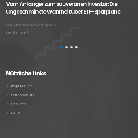
uveränen Investor: Die
Der große Paradigme
eit über ETF-Sparpläne
Altersvorsorgedepot di
wie Sie...
read more
Nützliche Links
Impressum
Datenschutz
Services
FAQs