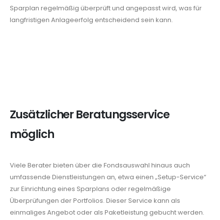
Sparplan regelmäßig überprüft und angepasst wird, was für
langfristigen Anlageerfolg entscheidend sein kann.
Zusätzlicher Beratungsservice
möglich
Viele Berater bieten über die Fondsauswahl hinaus auch
umfassende Dienstleistungen an, etwa einen „Setup-Service“
zur Einrichtung eines Sparplans oder regelmäßige
Überprüfungen der Portfolios. Dieser Service kann als
einmaliges Angebot oder als Paketleistung gebucht werden.