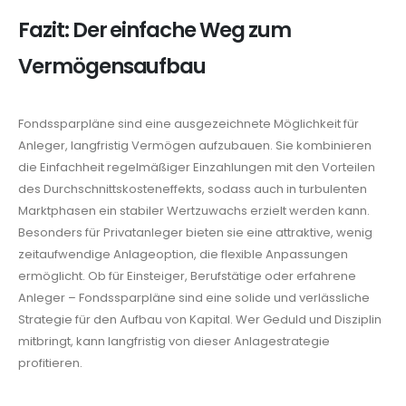
Fazit: Der einfache Weg zum
Vermögensaufbau
Fondssparpläne sind eine ausgezeichnete Möglichkeit für
Anleger, langfristig Vermögen aufzubauen. Sie kombinieren
die Einfachheit regelmäßiger Einzahlungen mit den Vorteilen
des Durchschnittskosteneffekts, sodass auch in turbulenten
Marktphasen ein stabiler Wertzuwachs erzielt werden kann.
Besonders für Privatanleger bieten sie eine attraktive, wenig
zeitaufwendige Anlageoption, die flexible Anpassungen
ermöglicht. Ob für Einsteiger, Berufstätige oder erfahrene
Anleger – Fondssparpläne sind eine solide und verlässliche
Strategie für den Aufbau von Kapital. Wer Geduld und Disziplin
mitbringt, kann langfristig von dieser Anlagestrategie
profitieren.