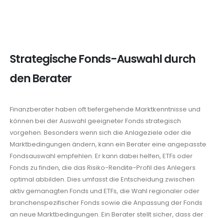
Strategische Fonds-Auswahl durch
den Berater
Finanzberater haben oft tiefergehende Marktkenntnisse und
können bei der Auswahl geeigneter Fonds strategisch
vorgehen. Besonders wenn sich die Anlageziele oder die
Marktbedingungen ändern, kann ein Berater eine angepasste
Fondsauswahl empfehlen. Er kann dabei helfen, ETFs oder
Fonds zu finden, die das Risiko-Rendite-Profil des Anlegers
optimal abbilden. Dies umfasst die Entscheidung zwischen
aktiv gemanagten Fonds und ETFs, die Wahl regionaler oder
branchenspezifischer Fonds sowie die Anpassung der Fonds
an neue Marktbedingungen. Ein Berater stellt sicher, dass der