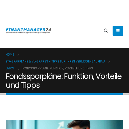
(0800) 8080024
HOME
ETF-SPARPLÄNE & VL-SPAREN – TIPPS FÜR IHREN VERMÖGENSAUFBAU
DEPOT
FONDSSPARPLÄNE: FUNKTION, VORTEILE UND TIPPS
Fondssparpläne: Funktion, Vorteile
und Tipps