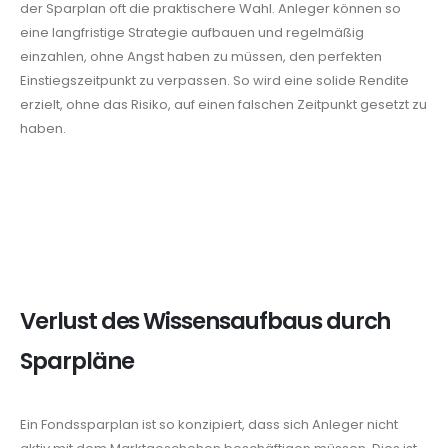
der Sparplan oft die praktischere Wahl. Anleger können so
eine langfristige Strategie aufbauen und regelmäßig
einzahlen, ohne Angst haben zu müssen, den perfekten
Einstiegszeitpunkt zu verpassen. So wird eine solide Rendite
erzielt, ohne das Risiko, auf einen falschen Zeitpunkt gesetzt zu
haben.
Verlust des Wissensaufbaus durch
Sparpläne
Ein Fondssparplan ist so konzipiert, dass sich Anleger nicht