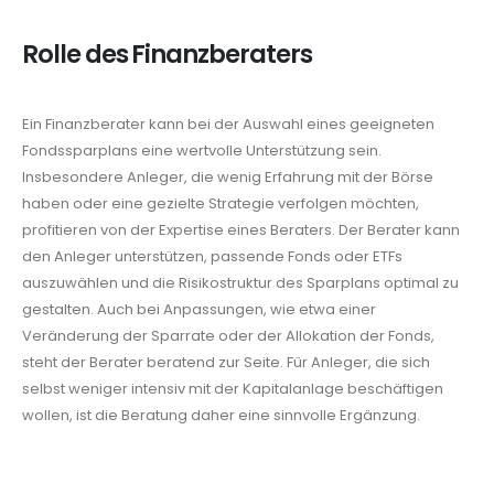
Rolle des Finanzberaters
Ein Finanzberater kann bei der Auswahl eines geeigneten
Fondssparplans eine wertvolle Unterstützung sein.
Insbesondere Anleger, die wenig Erfahrung mit der Börse
haben oder eine gezielte Strategie verfolgen möchten,
profitieren von der Expertise eines Beraters. Der Berater kann
den Anleger unterstützen, passende Fonds oder ETFs
auszuwählen und die Risikostruktur des Sparplans optimal zu
gestalten. Auch bei Anpassungen, wie etwa einer
Veränderung der Sparrate oder der Allokation der Fonds,
steht der Berater beratend zur Seite. Für Anleger, die sich
selbst weniger intensiv mit der Kapitalanlage beschäftigen
wollen, ist die Beratung daher eine sinnvolle Ergänzung.