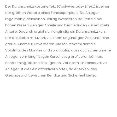
Der Durchschnittskosteneffekt (Cost-Average-Effekt) ist einer
der größten Vorteile eines Fondssparplans. Da Anleger
regelmäßig denselben Betrag investieren, kaufen sie bei
hohen Kursen weniger Anteile und bei niedrigen Kursen mehr
Anteile. Dadurch ergibt sich langfristig ein Durchschnittskurs,
der das Risiko reduziert, zu einem ungünstigen Zeitpunkt eine
große Summe zu investieren. Dieser Effekt mildert die
Volatilität des Marktes und sorgt dafür, dass auch unerfahrene
Anleger vom langfristigen Kursanstieg profitieren können,
ohne Timing-Risiken einzugehen. Vor allem für konservative
Anleger ist dies ein attraktiver Vorteil, da er ein solides
Gleichgewicht zwischen Rendite und Sicherheit bietet.