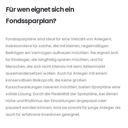
Für wen eignet sich ein
Fondssparplan?
Fondssparpläne sind ideal für eine Vielzahl von Anlegern,
insbesondere für solche, die mit kleinen, regelmäßigen
Beiträgen ein Vermögen aufbauen möchten. Sie eignen sich
für Einsteiger, die langfristig sparen möchten, und für
Menschen, die sich nicht intensiv mit dem Aktienmarkt
auseinandersetzen wollen. Auch für Anleger mit einem
konservativen Risikoprofil, die keine großen
Kursschwankungen riskieren möchten, bieten Sparpläne eine
solide Lösung. Durch die Flexibilität der Sparpläne, bei denen
Höhe und Rhythmus der Einzahlungen angepasst oder
pausiert werden können, sind sie sowohl für junge Anleger als
auch für erfahrene Investoren geeignet.