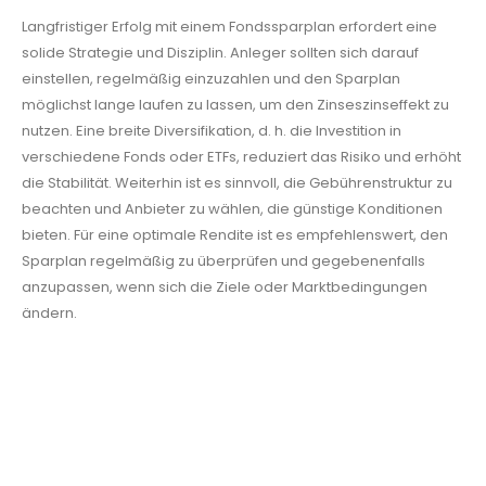
Langfristiger Erfolg mit einem Fondssparplan erfordert eine
solide Strategie und Disziplin. Anleger sollten sich darauf
einstellen, regelmäßig einzuzahlen und den Sparplan
möglichst lange laufen zu lassen, um den Zinseszinseffekt zu
nutzen. Eine breite Diversifikation, d. h. die Investition in
verschiedene Fonds oder ETFs, reduziert das Risiko und erhöht
die Stabilität. Weiterhin ist es sinnvoll, die Gebührenstruktur zu
beachten und Anbieter zu wählen, die günstige Konditionen
bieten. Für eine optimale Rendite ist es empfehlenswert, den
Sparplan regelmäßig zu überprüfen und gegebenenfalls
anzupassen, wenn sich die Ziele oder Marktbedingungen
ändern.