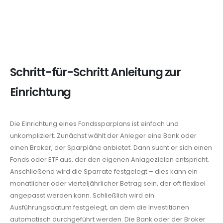
Schritt-für-Schritt Anleitung zur
Einrichtung
Die Einrichtung eines Fondssparplans ist einfach und
unkompliziert. Zunächst wählt der Anleger eine Bank oder
einen Broker, der Sparpläne anbietet. Dann sucht er sich einen
Fonds oder ETF aus, der den eigenen Anlagezielen entspricht.
Anschließend wird die Sparrate festgelegt – dies kann ein
monatlicher oder vierteljährlicher Betrag sein, der oft flexibel
angepasst werden kann. Schließlich wird ein
Ausführungsdatum festgelegt, an dem die Investitionen
automatisch durchgeführt werden. Die Bank oder der Broker