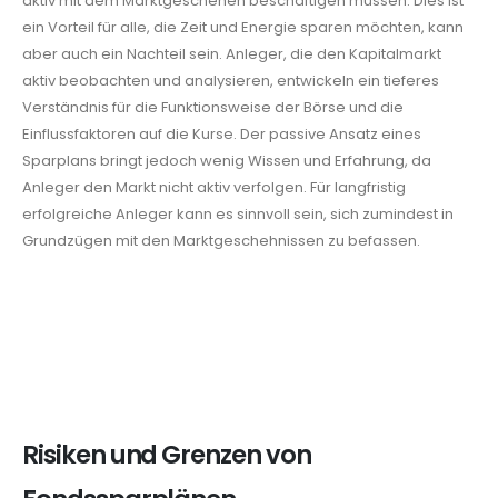
aktiv mit dem Marktgeschehen beschäftigen müssen. Dies ist
ein Vorteil für alle, die Zeit und Energie sparen möchten, kann
aber auch ein Nachteil sein. Anleger, die den Kapitalmarkt
aktiv beobachten und analysieren, entwickeln ein tieferes
Verständnis für die Funktionsweise der Börse und die
Einflussfaktoren auf die Kurse. Der passive Ansatz eines
Sparplans bringt jedoch wenig Wissen und Erfahrung, da
Anleger den Markt nicht aktiv verfolgen. Für langfristig
erfolgreiche Anleger kann es sinnvoll sein, sich zumindest in
Grundzügen mit den Marktgeschehnissen zu befassen.
Risiken und Grenzen von